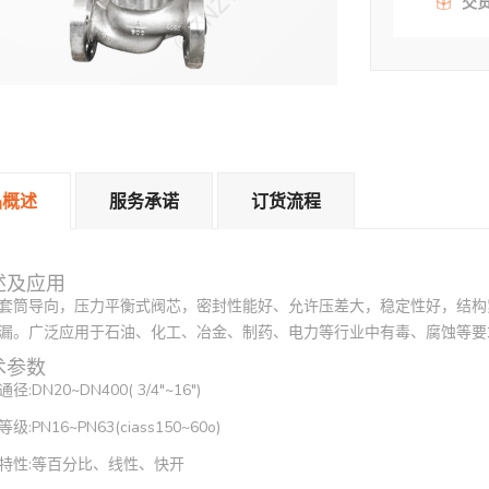
交
品概述
服务承诺
订货流程
述及应用
套筒导向，压力平衡式阀芯，密封性能好、允许压差大，稳定性好，结构
漏。广泛应用于石油、化工、冶金、制药、电力等行业中有毒、腐蚀等要
术参数
径:DN20~DN400( 3/4"~16")
级:PN16~PN63(ciass150~60o)
特性:等百分比、线性、快开