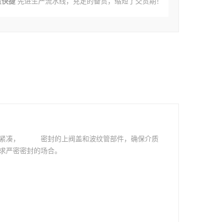
货快捷
先进生产流水线，充足的备货，缩短了交货期！
紧凑，
波纹管
密封的上阀盖和波纹管部件，确保介质
求严密密封的场合。