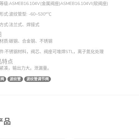
级:ASMEB16.104V(金属阀座)ASMEB16.104VI(软阀座)
式:波纹管型: -60~530°℃
方式:法兰式、焊接式
质
材质:碳钢、合金钢、不锈钢
件:不锈钢材料，阀芯、阀座可堆焊STL，离子氮化处理
品特点
紧凑，输出力大。泄漏量。
节阀
波纹管
波纹管调节阀
产品