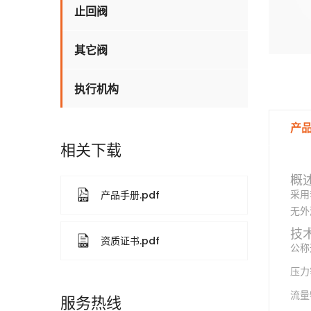
止回阀
其它阀
执行机构
产
相关下载
概
产品手册.pdf
采用
无外
技
资质证书.pdf
公称通
压力等
流量
服务热线