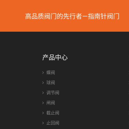
高品质阀门的先行者—指南针阀门
产品中心
蝶阀
球阀
调节阀
闸阀
截止阀
止回阀