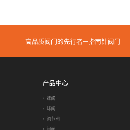
高品质阀门的先行者—指南针阀门
产品中心
蝶阀
球阀
调节阀
闸阀