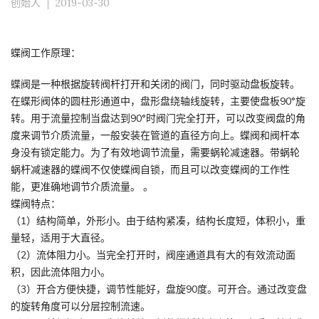
创始人
2019-03-30
蝶阀工作原理：
蝶阀是一种根据旋转阀杆打开和关闭的阀门，同时驱动盘板旋转。
在蝶形阀体的圆柱形通道中，盘形盘绕轴线旋转，主要使盘板90°旋
转。用于流量控制当盘达到90°时阀门完全打开，可以改变阀盘的角
度来调节介质流量，一般安装在管道的直径方向上。蝶阀和阀杆本
身没有锁定能力。为了有效地调节流量，需要蜗轮减速器。带蜗轮
蜗杆减速器的蝶阀不仅使蝶阀自锁，而且可以改变蝶阀的工作性
能，更准确地调节介质流量。 。
蝶阀特点：
（1）结构简单，外形小。由于结构紧凑，结构长度短，体积小，重
量轻，适用于大直径。
（2）流体阻力小。当完全打开时，阀座通道具有大的有效流动面
积，因此流体阻力小。
（3）开合方便快捷，调节性能好，盘旋90度。可开合。通过改变盘
的旋转角度可以分层控制流速。