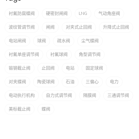
衬氟防腐蝶阀
硬密封闸阀
LNG
气动角座阀
波纹管调节阀
闸阀
对夹式止回阀
升降式止回阀
电站闸阀
球阀
疏水阀
尘气蝶阀
衬氟单座调节阀
衬氟球阀
角型调节阀
锻钢截止阀
止回阀
电站
固定球阀
对夹蝶阀
陶瓷球阀
石油
三偏心
电力
电动执行机构
自力式调节阀
隔膜阀
三通调节阀
美标截止阀
蝶阀